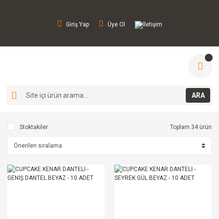
Giriş Yap
Üye Ol
İletişim
ARA
Stoktakiler
Toplam 34 ürün