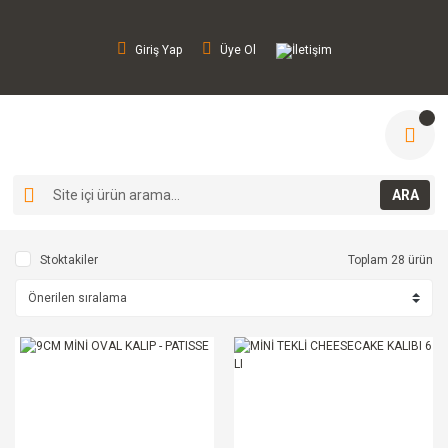
Giriş Yap
Üye Ol
İletişim
ARA
Stoktakiler
Toplam 28 ürün