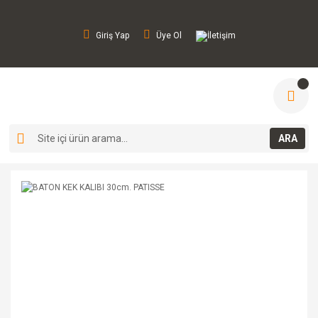
Giriş Yap
Üye Ol
İletişim
ARA