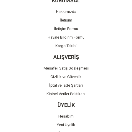
KURUMSAL
Ürün açıklamasında eksik bilgiler bulunuyor.
Hakkımızda
Ürün bilgilerinde hatalar bulunuyor.
İletişim
Ürün fiyatı diğer sitelerden daha pahalı.
İletişim Formu
Bu ürüne benzer farklı alternatifler olmalı.
Havale Bildirim Formu
Kargo Takibi
ALIŞVERİŞ
Mesafeli Satış Sözleşmesi
Gönder
Gizlilik ve Güvenlik
İptal ve İade Şartları
Kişisel Veriler Politikası
ÜYELİK
Hesabım
Yeni Üyelik