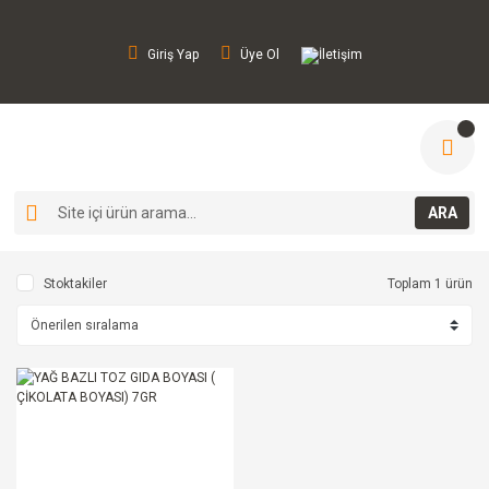
Giriş Yap
Üye Ol
İletişim
ARA
Stoktakiler
Toplam 1 ürün