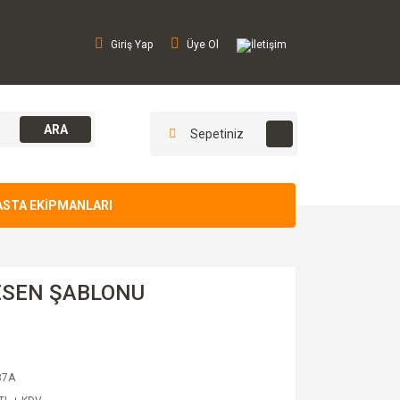
Giriş Yap
Üye Ol
İletişim
ARA
Sepetiniz
ASTA EKİPMANLARI
ESEN ŞABLONU
87A