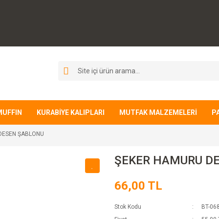
MUFFIN
KURABİYE KALIPLARI
MUTFAK MALZEMELERİ
P
DESEN ŞABLONU
ŞEKER HAMURU D
66,00 TL
Stok Kodu
BT-06