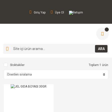
Giriş Yap
Üye Ol
İletişim
ARA
Stoktakiler
Toplam 1 ürün