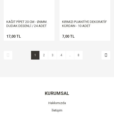
KAĞIT PİPET 20 CM - Ø6MM.
KIRMIZI PUANTİYE DEKORATİF
DUDAK DESENLİ / 24 ADET
KÜRDAN - 10 ADET
17,00 TL
7,00 TL
1
2
3
4
..
8
KURUMSAL
Hakkımızda
İletişim