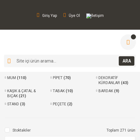
Giriş Yap
Üye Ol
İletişim
ARA
MUM
(110)
PİPET
(70)
DEKORATİF
KÜRDANLAR
(43)
KAŞIK & ÇATAL &
TABAK
(10)
BARDAK
(9)
BIÇAK
(21)
STAND
(3)
PEÇETE
(2)
Stoktakiler
Toplam 271 ürün