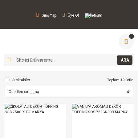
Giriş Yap
Üye Ol
İletişim
ARA
Stoktakiler
Toplam 19 ürün