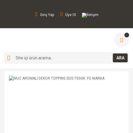
Giriş Yap
Üye Ol
İletişim
ARA