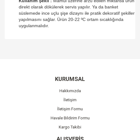
Kullanım Şekli
:
Mamül üzerine arzu edilen miktarda ürün
direkt olarak dökülerek servis yapılır. Ya da banket
süslemede ince uçlu şişe dizaynı ile pratik dekoratif şekiller
yapılmasını sağlar. Ürün 20-22 ºC ortam sıcaklığında
uygulanmalıdır.
Bu ürünün fiyat bilgisi, resim, ürün açıklamalarında ve diğer
konularda yetersiz gördüğünüz noktaları öneri formunu
Bu ürüne ilk yorumu siz yapın!
kullanarak tarafımıza iletebilirsiniz.
Görüş ve önerileriniz için teşekkür ederiz.
Yorum Yaz
Ürün resmi kalitesiz, bozuk veya görüntülenemiyor.
KURUMSAL
Ürün açıklamasında eksik bilgiler bulunuyor.
Hakkımızda
Ürün bilgilerinde hatalar bulunuyor.
İletişim
Ürün fiyatı diğer sitelerden daha pahalı.
İletişim Formu
Bu ürüne benzer farklı alternatifler olmalı.
Havale Bildirim Formu
Kargo Takibi
ALIŞVERİŞ