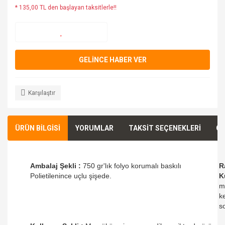
* 135,00 TL den başlayan taksitlerle!!
GELİNCE HABER VER
Karşılaştır
ÜRÜN BİLGİSİ
YORUMLAR
TAKSİT SEÇENEKLERİ
ÖN
Ambalaj Şekli :
750 gr'lık folyo korumalı baskılı
R
Polietilenince uçlu şişede.
K
m
k
so