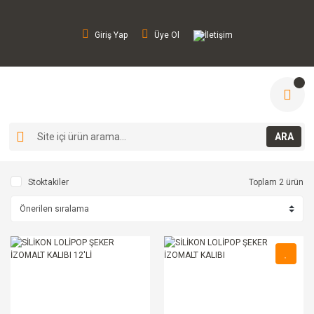
Giriş Yap
Üye Ol
İletişim
ARA
Stoktakiler
Toplam 2 ürün