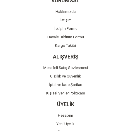
KURUMSAL
Ürün açıklamasında eksik bilgiler bulunuyor.
Hakkımızda
Ürün bilgilerinde hatalar bulunuyor.
İletişim
Ürün fiyatı diğer sitelerden daha pahalı.
İletişim Formu
Bu ürüne benzer farklı alternatifler olmalı.
Havale Bildirim Formu
Kargo Takibi
ALIŞVERİŞ
Mesafeli Satış Sözleşmesi
Gönder
Gizlilik ve Güvenlik
İptal ve İade Şartları
Kişisel Veriler Politikası
ÜYELİK
Hesabım
Yeni Üyelik