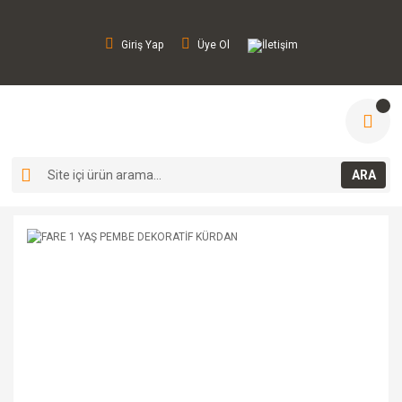
Giriş Yap
Üye Ol
İletişim
ARA