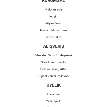
KURUMSAL
Ürün açıklamasında eksik bilgiler bulunuyor.
Hakkımızda
Ürün bilgilerinde hatalar bulunuyor.
İletişim
Ürün fiyatı diğer sitelerden daha pahalı.
İletişim Formu
Bu ürüne benzer farklı alternatifler olmalı.
Havale Bildirim Formu
Kargo Takibi
ALIŞVERİŞ
Mesafeli Satış Sözleşmesi
Gönder
Gizlilik ve Güvenlik
İptal ve İade Şartları
Kişisel Veriler Politikası
ÜYELİK
Hesabım
Yeni Üyelik