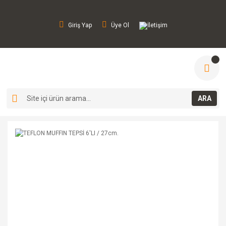
Giriş Yap
Üye Ol
İletişim
ARA