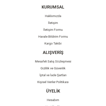
Yorum Yaz
Ürün resmi kalitesiz, bozuk veya görüntülenemiyor.
KURUMSAL
Ürün açıklamasında eksik bilgiler bulunuyor.
Hakkımızda
Ürün bilgilerinde hatalar bulunuyor.
İletişim
Ürün fiyatı diğer sitelerden daha pahalı.
İletişim Formu
Bu ürüne benzer farklı alternatifler olmalı.
Havale Bildirim Formu
Kargo Takibi
ALIŞVERİŞ
Mesafeli Satış Sözleşmesi
Gönder
Gizlilik ve Güvenlik
İptal ve İade Şartları
Kişisel Veriler Politikası
ÜYELİK
Hesabım