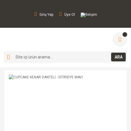
Giriş Yap
Üye Ol
İletişim
ARA