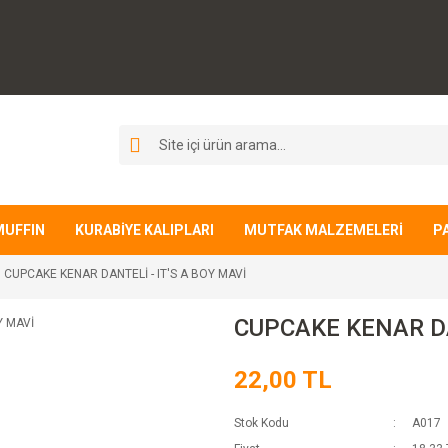
MUFFIN
KURABİYE KALIPLARI
MUTFAK MALZEMELERİ
P
CUPCAKE KENAR DANTELİ - IT'S A BOY MAVİ
CUPCAKE KENAR DA
22,00 TL
Stok Kodu
A017