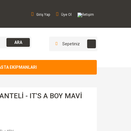
Giriş Yap
Üye Ol
İletişim
ARA
Sepetiniz
ASTA EKİPMANLARI
NTELİ - IT'S A BOY MAVİ