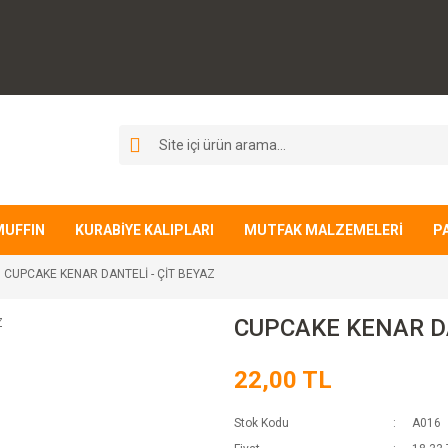
MUFFIN
KURABİYE KALIPLARI
MUTFAK MALZEMELERİ
P
CUPCAKE KENAR DANTELİ - ÇİT BEYAZ
CUPCAKE KENAR DA
22,00 TL
Stok Kodu
A016