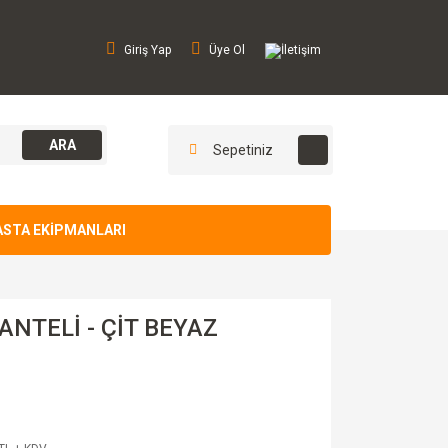
Giriş Yap
Üye Ol
İletişim
ARA
Sepetiniz
ASTA EKİPMANLARI
NTELİ - ÇİT BEYAZ