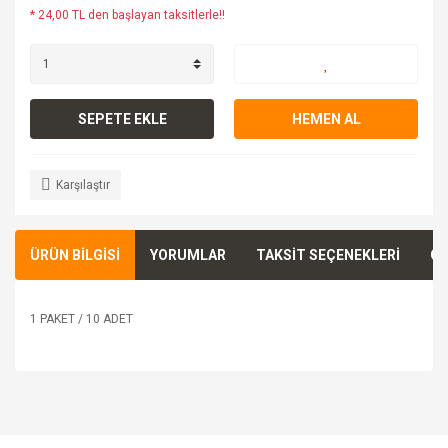
* 24,00 TL den başlayan taksitlerle!!
SEPETE EKLE
HEMEN AL
Karşılaştır
ÜRÜN BİLGİSİ
YORUMLAR
TAKSİT SEÇENEKLERİ
ÖN
1 PAKET / 10 ADET
Bu ürünün fiyat bilgisi, resim, ürün açıklamalarında ve diğer
konularda yetersiz gördüğünüz noktaları öneri formunu
Bu ürüne ilk yorumu siz yapın!
kullanarak tarafımıza iletebilirsiniz.
Görüş ve önerileriniz için teşekkür ederiz.