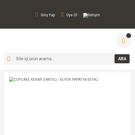
Giriş Yap
Üye Ol
İletişim
ARA