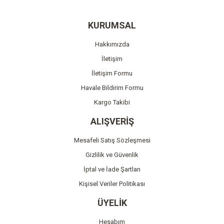
Yorum Yaz
Ürün resmi kalitesiz, bozuk veya görüntülenemiyor.
KURUMSAL
Ürün açıklamasında eksik bilgiler bulunuyor.
Hakkımızda
Ürün bilgilerinde hatalar bulunuyor.
İletişim
Ürün fiyatı diğer sitelerden daha pahalı.
İletişim Formu
Bu ürüne benzer farklı alternatifler olmalı.
Havale Bildirim Formu
Kargo Takibi
ALIŞVERİŞ
Mesafeli Satış Sözleşmesi
Gönder
Gizlilik ve Güvenlik
İptal ve İade Şartları
Kişisel Veriler Politikası
ÜYELİK
Hesabım