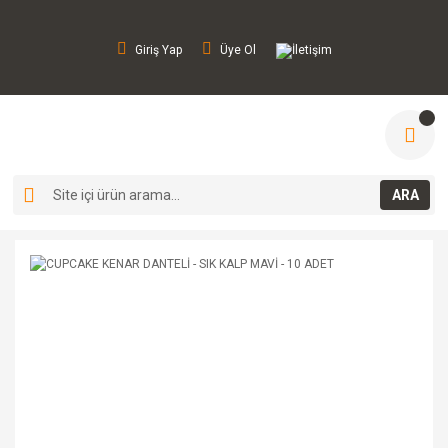
Giriş Yap
Üye Ol
İletişim
ARA