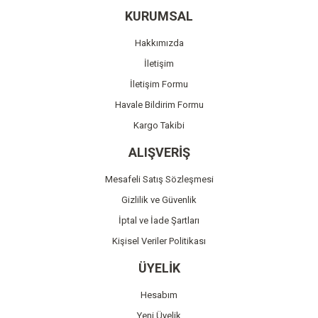
Ürün resmi kalitesiz, bozuk veya görüntülenemiyor.
KURUMSAL
Ürün açıklamasında eksik bilgiler bulunuyor.
Hakkımızda
Ürün bilgilerinde hatalar bulunuyor.
İletişim
Ürün fiyatı diğer sitelerden daha pahalı.
İletişim Formu
Bu ürüne benzer farklı alternatifler olmalı.
Havale Bildirim Formu
Kargo Takibi
ALIŞVERİŞ
Mesafeli Satış Sözleşmesi
Gönder
Gizlilik ve Güvenlik
İptal ve İade Şartları
Kişisel Veriler Politikası
ÜYELİK
Hesabım
Yeni Üyelik