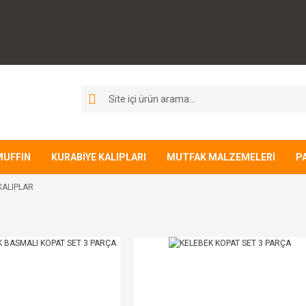
MUFFIN
KURABİYE KALIPLARI
MUTFAK MALZEMELERİ
P
KALIPLAR