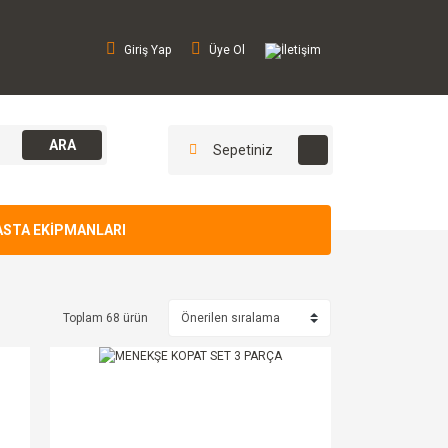
Giriş Yap
Üye Ol
İletişim
ARA
Sepetiniz
ASTA EKİPMANLARI
Toplam 68 ürün