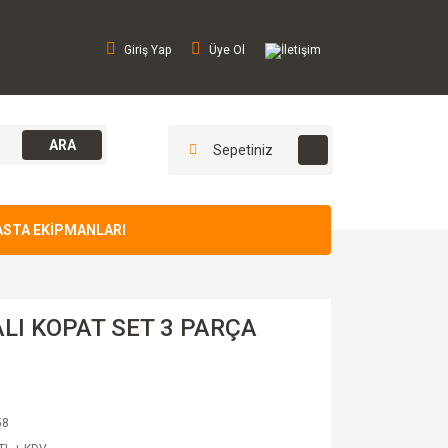
Giriş Yap
Üye Ol
İletişim
ARA
Sepetiniz
ASTA EKİPMANLARI
LI KOPAT SET 3 PARÇA
58