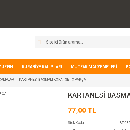
MUFFIN
KURABİYE KALIPLARI
MUTFAK MALZEMELERİ
P
KALIPLAR
KARTANESİ BASMALI KOPAT SET 3 PARÇA
KARTANESİ BASMA
77,00 TL
Stok Kodu
BT-03