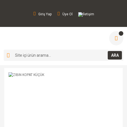
Giriş Yap
Üye Ol
İletişim
ARA