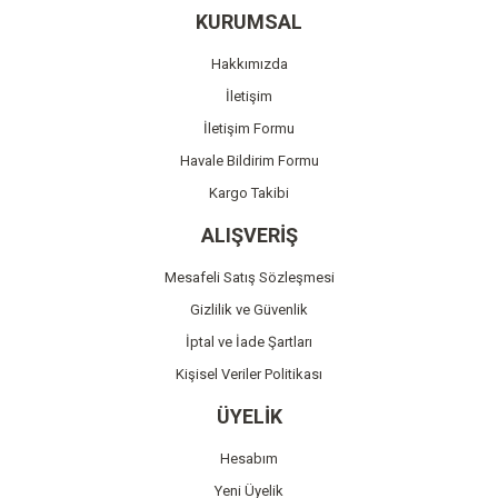
Ürün resmi kalitesiz, bozuk veya görüntülenemiyor.
KURUMSAL
Ürün açıklamasında eksik bilgiler bulunuyor.
Hakkımızda
Ürün bilgilerinde hatalar bulunuyor.
İletişim
Ürün fiyatı diğer sitelerden daha pahalı.
İletişim Formu
Bu ürüne benzer farklı alternatifler olmalı.
Havale Bildirim Formu
Kargo Takibi
ALIŞVERİŞ
Mesafeli Satış Sözleşmesi
Gönder
Gizlilik ve Güvenlik
İptal ve İade Şartları
Kişisel Veriler Politikası
ÜYELİK
Hesabım
Yeni Üyelik