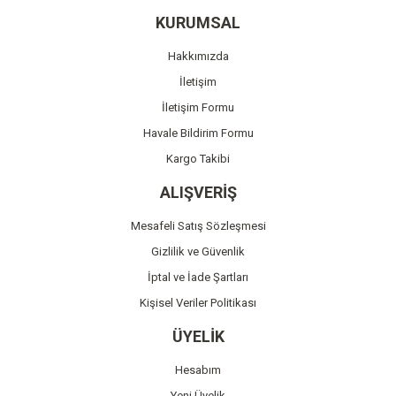
Ürün resmi kalitesiz, bozuk veya görüntülenemiyor.
KURUMSAL
Ürün açıklamasında eksik bilgiler bulunuyor.
Hakkımızda
Ürün bilgilerinde hatalar bulunuyor.
İletişim
Ürün fiyatı diğer sitelerden daha pahalı.
İletişim Formu
Bu ürüne benzer farklı alternatifler olmalı.
Havale Bildirim Formu
Kargo Takibi
ALIŞVERİŞ
Mesafeli Satış Sözleşmesi
Gönder
Gizlilik ve Güvenlik
İptal ve İade Şartları
Kişisel Veriler Politikası
ÜYELİK
Hesabım
Yeni Üyelik