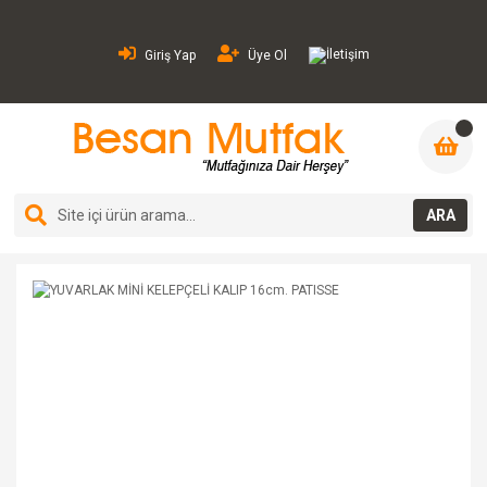
İletişim
Giriş Yap
Üye Ol
ARA