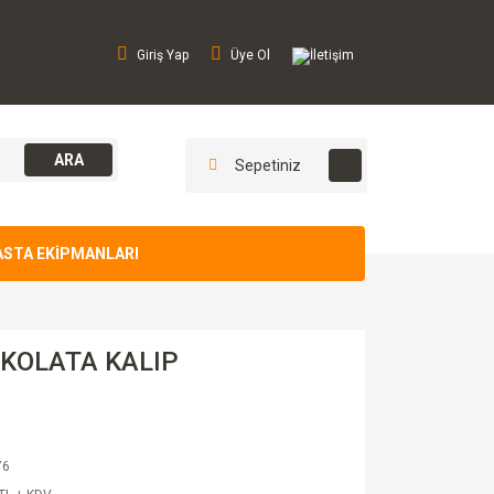
Giriş Yap
Üye Ol
İletişim
ARA
Sepetiniz
ASTA EKİPMANLARI
İKOLATA KALIP
76