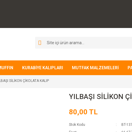
MUFFIN
KURABİYE KALIPLARI
MUTFAK MALZEMELERİ
P
LBAŞI SİLİKON ÇİKOLATA KALIP
YILBAŞI SİLİKON Ç
80,00 TL
Stok Kodu
BT-13