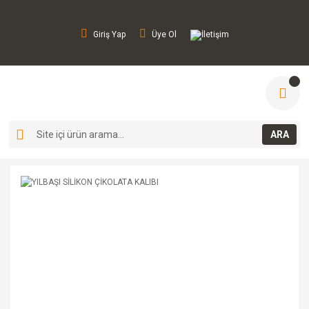
Giriş Yap
Üye Ol
İletişim
ARA