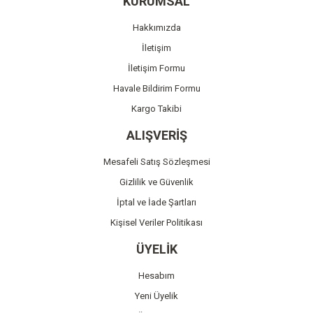
KURUMSAL
Ürün açıklamasında eksik bilgiler bulunuyor.
Hakkımızda
Ürün bilgilerinde hatalar bulunuyor.
İletişim
Ürün fiyatı diğer sitelerden daha pahalı.
İletişim Formu
Bu ürüne benzer farklı alternatifler olmalı.
Havale Bildirim Formu
Kargo Takibi
ALIŞVERİŞ
Mesafeli Satış Sözleşmesi
Gönder
Gizlilik ve Güvenlik
İptal ve İade Şartları
Kişisel Veriler Politikası
ÜYELİK
Hesabım
Yeni Üyelik