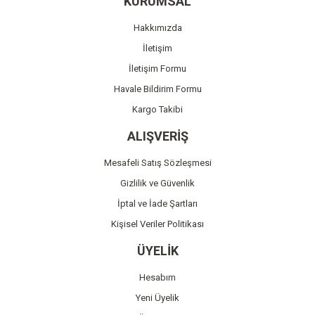
KURUMSAL
Ürün açıklamasında eksik bilgiler bulunuyor.
Hakkımızda
Ürün bilgilerinde hatalar bulunuyor.
İletişim
Ürün fiyatı diğer sitelerden daha pahalı.
İletişim Formu
Bu ürüne benzer farklı alternatifler olmalı.
Havale Bildirim Formu
Kargo Takibi
ALIŞVERİŞ
Mesafeli Satış Sözleşmesi
Gönder
Gizlilik ve Güvenlik
İptal ve İade Şartları
Kişisel Veriler Politikası
ÜYELİK
Hesabım
Yeni Üyelik