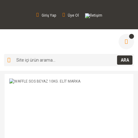
Giriş Yap
Üye Ol
İletişim
ARA