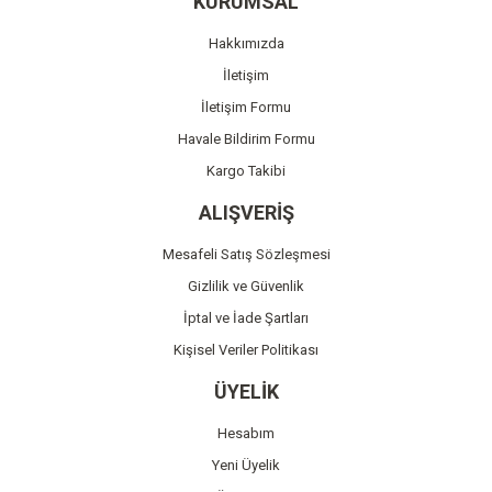
KURUMSAL
Ürün açıklamasında eksik bilgiler bulunuyor.
Hakkımızda
Ürün bilgilerinde hatalar bulunuyor.
İletişim
Ürün fiyatı diğer sitelerden daha pahalı.
İletişim Formu
Bu ürüne benzer farklı alternatifler olmalı.
Havale Bildirim Formu
Kargo Takibi
ALIŞVERİŞ
Mesafeli Satış Sözleşmesi
Gönder
Gizlilik ve Güvenlik
İptal ve İade Şartları
Kişisel Veriler Politikası
ÜYELİK
Hesabım
Yeni Üyelik