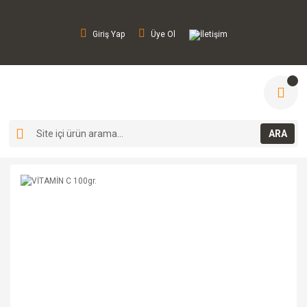
Giriş Yap
Üye Ol
İletişim
ARA