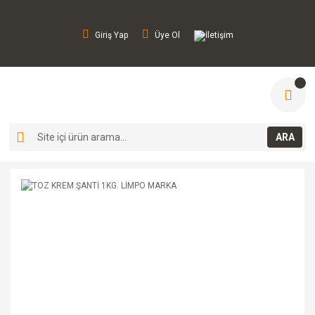
Giriş Yap
Üye Ol
İletişim
ARA