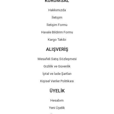
KURUMSAL
Ürün açıklamasında eksik bilgiler bulunuyor.
Hakkımızda
Ürün bilgilerinde hatalar bulunuyor.
İletişim
Ürün fiyatı diğer sitelerden daha pahalı.
İletişim Formu
Bu ürüne benzer farklı alternatifler olmalı.
Havale Bildirim Formu
Kargo Takibi
ALIŞVERİŞ
Mesafeli Satış Sözleşmesi
Gönder
Gizlilik ve Güvenlik
İptal ve İade Şartları
Kişisel Veriler Politikası
ÜYELİK
Hesabım
Yeni Üyelik