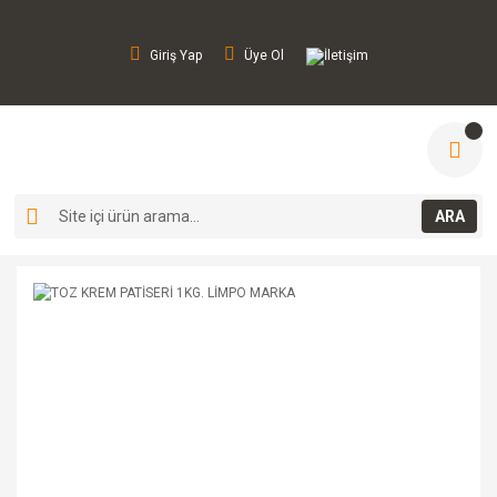
Giriş Yap
Üye Ol
İletişim
ARA