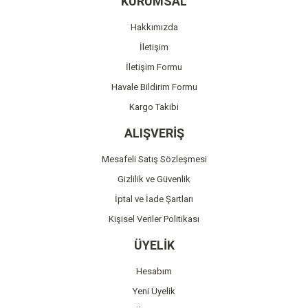
KURUMSAL
Ürün açıklamasında eksik bilgiler bulunuyor.
Hakkımızda
Ürün bilgilerinde hatalar bulunuyor.
İletişim
Ürün fiyatı diğer sitelerden daha pahalı.
İletişim Formu
Bu ürüne benzer farklı alternatifler olmalı.
Havale Bildirim Formu
Kargo Takibi
ALIŞVERİŞ
Mesafeli Satış Sözleşmesi
Gönder
Gizlilik ve Güvenlik
İptal ve İade Şartları
Kişisel Veriler Politikası
ÜYELİK
Hesabım
Yeni Üyelik