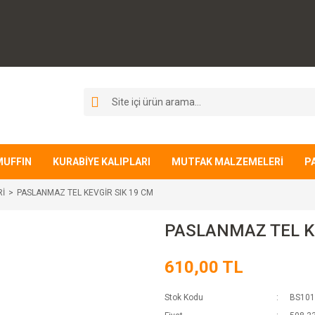
MUFFIN
KURABİYE KALIPLARI
MUTFAK MALZEMELERİ
P
Rİ
PASLANMAZ TEL KEVGİR SIK 19 CM
PASLANMAZ TEL KE
610,00 TL
Stok Kodu
BS101