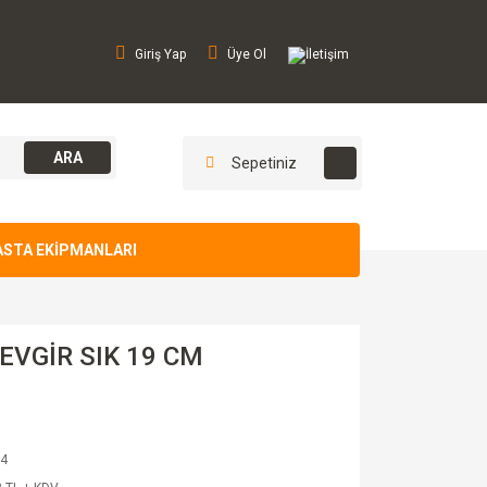
Giriş Yap
Üye Ol
İletişim
ARA
Sepetiniz
ASTA EKİPMANLARI
VGİR SIK 19 CM
4