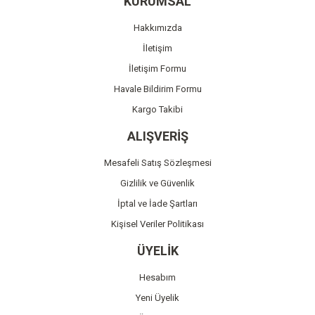
KURUMSAL
Ürün açıklamasında eksik bilgiler bulunuyor.
Hakkımızda
Ürün bilgilerinde hatalar bulunuyor.
İletişim
Ürün fiyatı diğer sitelerden daha pahalı.
İletişim Formu
Bu ürüne benzer farklı alternatifler olmalı.
Havale Bildirim Formu
Kargo Takibi
ALIŞVERİŞ
Mesafeli Satış Sözleşmesi
Gönder
Gizlilik ve Güvenlik
İptal ve İade Şartları
Kişisel Veriler Politikası
ÜYELİK
Hesabım
Yeni Üyelik