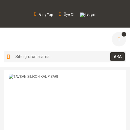
Giriş Yap
Üye Ol
İletişim
ARA