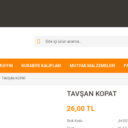
MUFFIN
KURABİYE KALIPLARI
MUTFAK MALZEMELERİ
P
TAVŞAN KOPAT
TAVŞAN KOPAT
26,00 TL
Stok Kodu
JH-DS