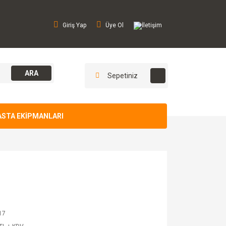
Giriş Yap
Üye Ol
İletişim
ARA
Sepetiniz
ASTA EKİPMANLARI
17