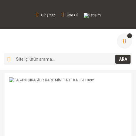
Giriş Yap
Üye Ol
İletişim
ARA