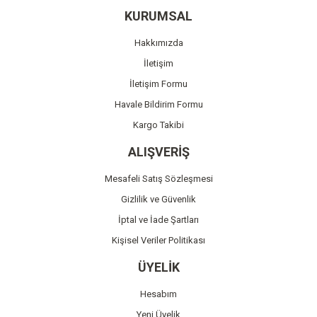
Ürün resmi kalitesiz, bozuk veya görüntülenemiyor.
KURUMSAL
Ürün açıklamasında eksik bilgiler bulunuyor.
Hakkımızda
Ürün bilgilerinde hatalar bulunuyor.
İletişim
Ürün fiyatı diğer sitelerden daha pahalı.
İletişim Formu
Bu ürüne benzer farklı alternatifler olmalı.
Havale Bildirim Formu
Kargo Takibi
ALIŞVERİŞ
Mesafeli Satış Sözleşmesi
Gönder
Gizlilik ve Güvenlik
İptal ve İade Şartları
Kişisel Veriler Politikası
ÜYELİK
Hesabım
Yeni Üyelik