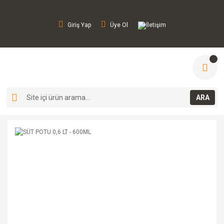
Giriş Yap
Üye Ol
İletişim
ARA