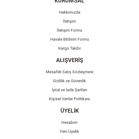
KURUMSAL
Ürün açıklamasında eksik bilgiler bulunuyor.
Hakkımızda
Ürün bilgilerinde hatalar bulunuyor.
İletişim
Ürün fiyatı diğer sitelerden daha pahalı.
İletişim Formu
Bu ürüne benzer farklı alternatifler olmalı.
Havale Bildirim Formu
Kargo Takibi
ALIŞVERİŞ
Mesafeli Satış Sözleşmesi
Gönder
Gizlilik ve Güvenlik
İptal ve İade Şartları
Kişisel Veriler Politikası
ÜYELİK
Hesabım
Yeni Üyelik