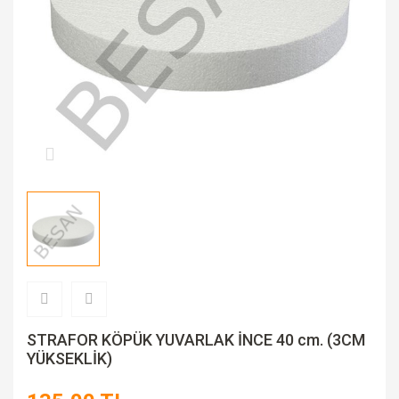
KAĞIT POŞET ÇANTA
SOYUCULAR-OYUCULAR
BARDAK
DAMARLAMA KALIPLARI
TERMOS
TABAK
ŞEKER - İZOMALT KALIPLARI
DİĞER
STAND
STRAFOR KÖPÜK YUVARLAK İNCE 40 cm. (3CM
YÜKSEKLİK)