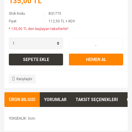
135,00 TL
Stok Kodu
BS1775
Fiyat
112,50 TL + KDV
* 135,00 TL den başlayan taksitlerle!!
SEPETE EKLE
HEMEN AL
Karşılaştır
ÜRÜN BİLGİSİ
YORUMLAR
TAKSİT SEÇENEKLERİ
ÖN
YÜKSEKLİK: 3cm.