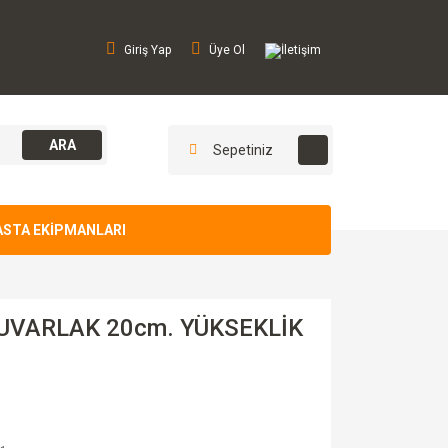
Giriş Yap
Üye Ol
İletişim
ARA
Sepetiniz
ASTA EKİPMANLARI
UVARLAK 20cm. YÜKSEKLİK