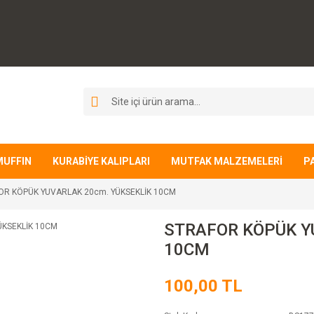
MUFFIN
KURABİYE KALIPLARI
MUTFAK MALZEMELERİ
P
OR KÖPÜK YUVARLAK 20cm. YÜKSEKLİK 10CM
STRAFOR KÖPÜK Y
10CM
100,00 TL