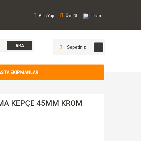
Giriş Yap
Üye Ol
İletişim
ARA
Sepetiniz
ASTA EKİPMANLARI
MA KEPÇE 45MM KROM