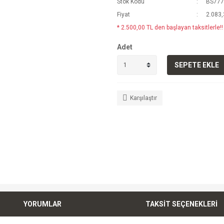
Stok Kodu
BS777
Fiyat
2.083,
* 2.500,00 TL den başlayan taksitlerle!!
Adet
SEPETE EKLE
Karşılaştır
YORUMLAR
TAKSİT SEÇENEKLERİ