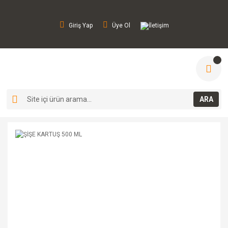
Giriş Yap
Üye Ol
İletişim
ARA