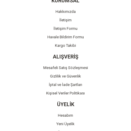
KURUMSAL
Ürün açıklamasında eksik bilgiler bulunuyor.
Hakkımızda
Ürün bilgilerinde hatalar bulunuyor.
İletişim
Ürün fiyatı diğer sitelerden daha pahalı.
İletişim Formu
Bu ürüne benzer farklı alternatifler olmalı.
Havale Bildirim Formu
Kargo Takibi
ALIŞVERİŞ
Mesafeli Satış Sözleşmesi
Gönder
Gizlilik ve Güvenlik
İptal ve İade Şartları
Kişisel Veriler Politikası
ÜYELİK
Hesabım
Yeni Üyelik