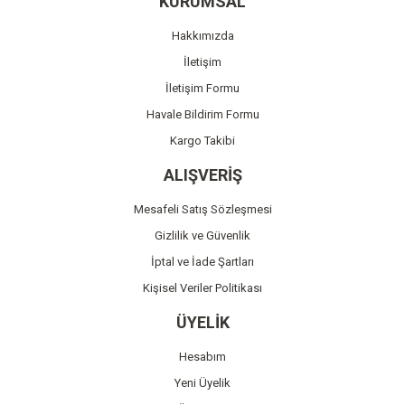
KURUMSAL
Ürün açıklamasında eksik bilgiler bulunuyor.
Hakkımızda
Ürün bilgilerinde hatalar bulunuyor.
İletişim
Ürün fiyatı diğer sitelerden daha pahalı.
İletişim Formu
Bu ürüne benzer farklı alternatifler olmalı.
Havale Bildirim Formu
Kargo Takibi
ALIŞVERİŞ
Mesafeli Satış Sözleşmesi
Gönder
Gizlilik ve Güvenlik
İptal ve İade Şartları
Kişisel Veriler Politikası
ÜYELİK
Hesabım
Yeni Üyelik