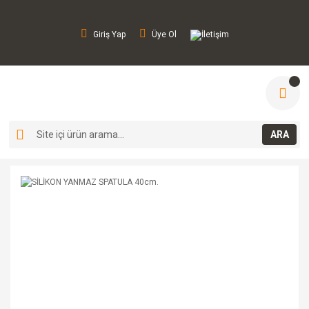
Giriş Yap
Üye Ol
İletişim
ARA