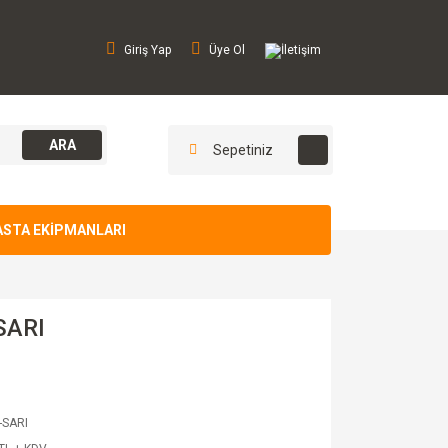
Giriş Yap
Üye Ol
İletişim
ARA
Sepetiniz
ASTA EKİPMANLARI
SARI
-SARI