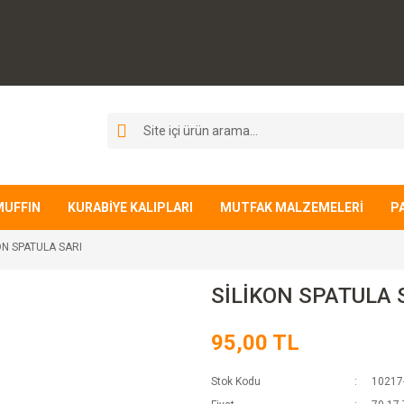
MUFFIN
KURABİYE KALIPLARI
MUTFAK MALZEMELERİ
P
ON SPATULA SARI
SİLİKON SPATULA 
95,00 TL
Stok Kodu
10217