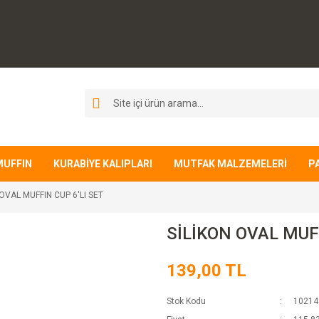
MUFFIN
KURABİYE KALIPLARI
MUTFAK MALZEMELERİ
P
 OVAL MUFFIN CUP 6'LI SET
SİLİKON OVAL MUFF
139,00 TL
Stok Kodu
10214