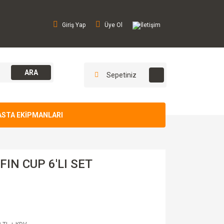
Giriş Yap
Üye Ol
İletişim
ARA
Sepetiniz
ASTA EKİPMANLARI
IN CUP 6'LI SET