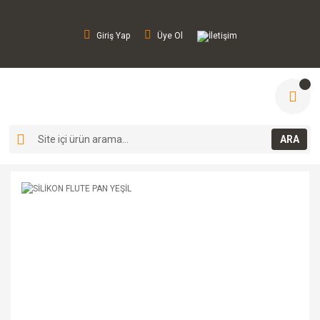
Giriş Yap
Üye Ol
İletişim
ARA