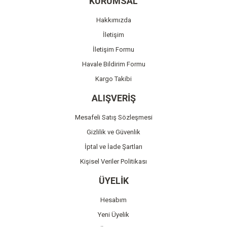
KURUMSAL
Ürün açıklamasında eksik bilgiler bulunuyor.
Hakkımızda
Ürün bilgilerinde hatalar bulunuyor.
İletişim
Ürün fiyatı diğer sitelerden daha pahalı.
İletişim Formu
Bu ürüne benzer farklı alternatifler olmalı.
Havale Bildirim Formu
Kargo Takibi
ALIŞVERİŞ
Mesafeli Satış Sözleşmesi
Gönder
Gizlilik ve Güvenlik
İptal ve İade Şartları
Kişisel Veriler Politikası
ÜYELİK
Hesabım
Yeni Üyelik