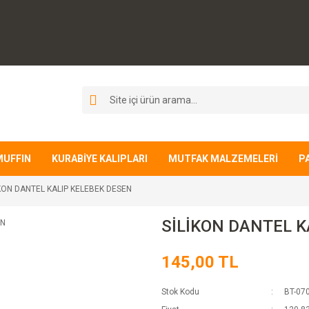
MUFFIN
KURABİYE KALIPLARI
MUTFAK MALZEMELERİ
P
İKON DANTEL KALIP KELEBEK DESEN
SİLİKON DANTEL K
145,00 TL
Stok Kodu
BT-07