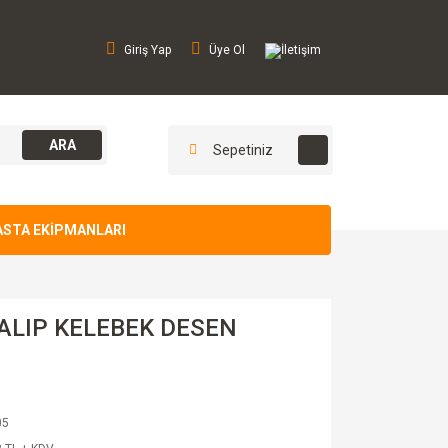
Giriş Yap
Üye Ol
İletişim
ARA
Sepetiniz
ASTA EKİPMANLARI
ALIP KELEBEK DESEN
05