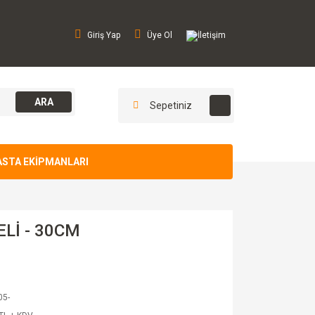
Giriş Yap
Üye Ol
İletişim
ARA
Sepetiniz
ASTA EKİPMANLARI
ELİ - 30CM
05-