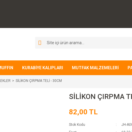
MUFFIN
KURABİYE KALIPLARI
MUTFAK MALZEMELERİ
P
LEKLER
SİLİKON ÇIRPMA TELİ - 30CM
SİLİKON ÇIRPMA T
82,00 TL
Stok Kodu
JH-A0