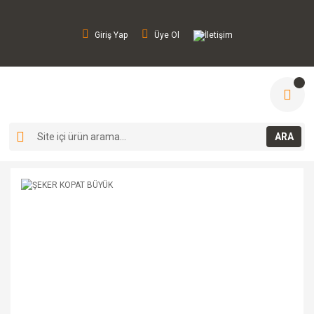
Giriş Yap
Üye Ol
İletişim
ARA