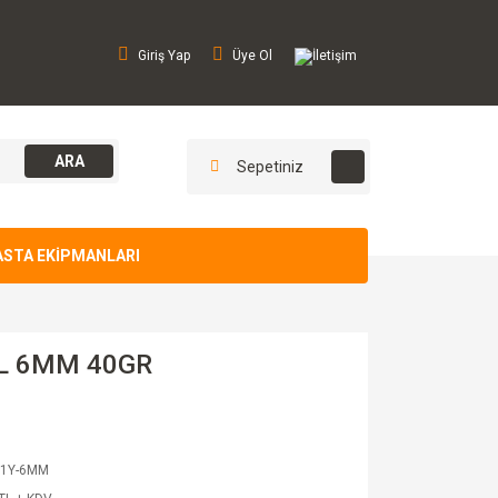
Giriş Yap
Üye Ol
İletişim
ARA
Sepetiniz
ASTA EKİPMANLARI
İL 6MM 40GR
11Y-6MM