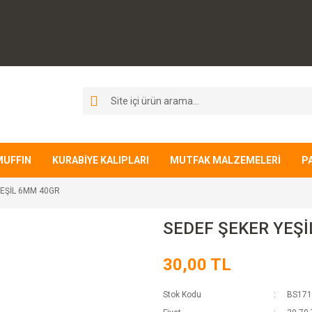
MUFFIN
KURABİYE KALIPLARI
MUTFAK MALZEMELERİ
P
YEŞİL 6MM 40GR
SEDEF ŞEKER YEŞ
30,00 TL
Stok Kodu
BS17