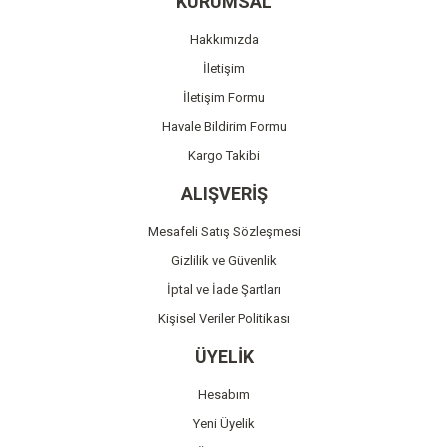
KURUMSAL
Ürün açıklamasında eksik bilgiler bulunuyor.
Hakkımızda
Ürün bilgilerinde hatalar bulunuyor.
İletişim
Ürün fiyatı diğer sitelerden daha pahalı.
İletişim Formu
Bu ürüne benzer farklı alternatifler olmalı.
Havale Bildirim Formu
Kargo Takibi
ALIŞVERİŞ
Mesafeli Satış Sözleşmesi
Gönder
Gizlilik ve Güvenlik
İptal ve İade Şartları
Kişisel Veriler Politikası
ÜYELİK
Hesabım
Yeni Üyelik