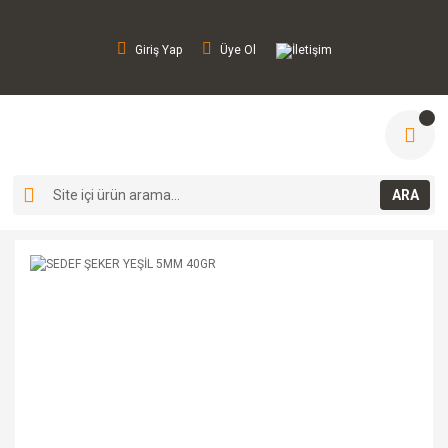
Giriş Yap
Üye Ol
İletişim
ARA