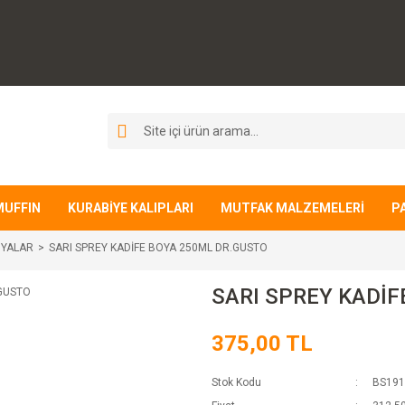
MUFFIN
KURABİYE KALIPLARI
MUTFAK MALZEMELERİ
P
OYALAR
SARI SPREY KADİFE BOYA 250ML DR.GUSTO
SARI SPREY KADİF
375,00 TL
Stok Kodu
BS191