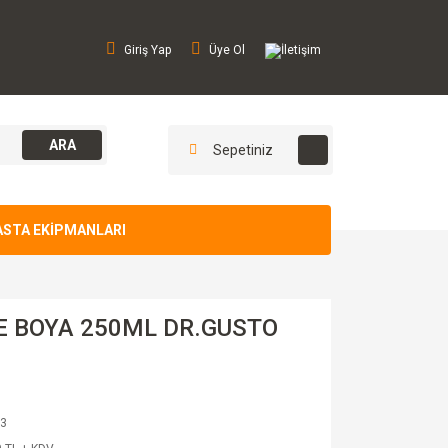
Giriş Yap
Üye Ol
İletişim
ARA
Sepetiniz
ASTA EKİPMANLARI
E BOYA 250ML DR.GUSTO
3