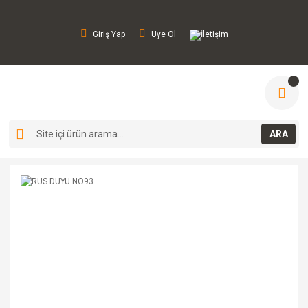
Giriş Yap
Üye Ol
İletişim
ARA