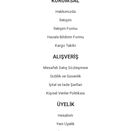
KURUMSAL
Ürün açıklamasında eksik bilgiler bulunuyor.
Hakkımızda
Ürün bilgilerinde hatalar bulunuyor.
İletişim
Ürün fiyatı diğer sitelerden daha pahalı.
İletişim Formu
Bu ürüne benzer farklı alternatifler olmalı.
Havale Bildirim Formu
Kargo Takibi
ALIŞVERİŞ
Mesafeli Satış Sözleşmesi
Gönder
Gizlilik ve Güvenlik
İptal ve İade Şartları
Kişisel Veriler Politikası
ÜYELİK
Hesabım
Yeni Üyelik