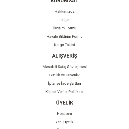
KURUMSAL
Ürün açıklamasında eksik bilgiler bulunuyor.
Hakkımızda
Ürün bilgilerinde hatalar bulunuyor.
İletişim
Ürün fiyatı diğer sitelerden daha pahalı.
İletişim Formu
Bu ürüne benzer farklı alternatifler olmalı.
Havale Bildirim Formu
Kargo Takibi
ALIŞVERİŞ
Mesafeli Satış Sözleşmesi
Gönder
Gizlilik ve Güvenlik
İptal ve İade Şartları
Kişisel Veriler Politikası
ÜYELİK
Hesabım
Yeni Üyelik