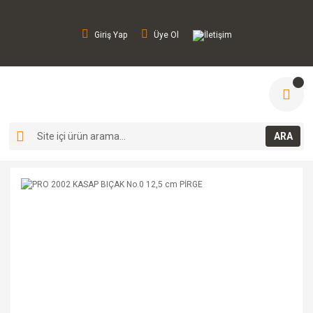
Giriş Yap
Üye Ol
İletişim
ARA