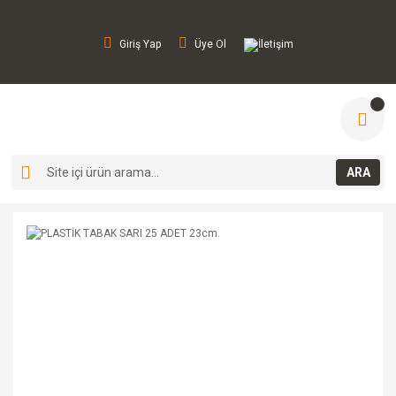
Giriş Yap
Üye Ol
İletişim
ARA