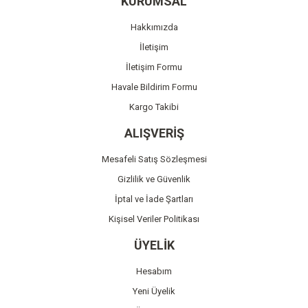
KURUMSAL
Ürün açıklamasında eksik bilgiler bulunuyor.
Hakkımızda
Ürün bilgilerinde hatalar bulunuyor.
İletişim
Ürün fiyatı diğer sitelerden daha pahalı.
İletişim Formu
Bu ürüne benzer farklı alternatifler olmalı.
Havale Bildirim Formu
Kargo Takibi
ALIŞVERİŞ
Mesafeli Satış Sözleşmesi
Gönder
Gizlilik ve Güvenlik
İptal ve İade Şartları
Kişisel Veriler Politikası
ÜYELİK
Hesabım
Yeni Üyelik