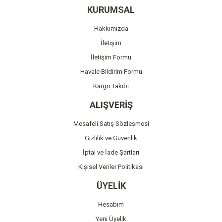
Ürün resmi kalitesiz, bozuk veya görüntülenemiyor.
KURUMSAL
Ürün açıklamasında eksik bilgiler bulunuyor.
Hakkımızda
Ürün bilgilerinde hatalar bulunuyor.
İletişim
Ürün fiyatı diğer sitelerden daha pahalı.
İletişim Formu
Bu ürüne benzer farklı alternatifler olmalı.
Havale Bildirim Formu
Kargo Takibi
ALIŞVERİŞ
Mesafeli Satış Sözleşmesi
Gönder
Gizlilik ve Güvenlik
İptal ve İade Şartları
Kişisel Veriler Politikası
ÜYELİK
Hesabım
Yeni Üyelik