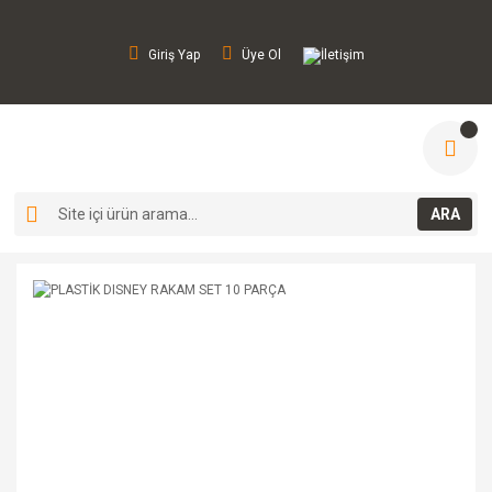
Giriş Yap
Üye Ol
İletişim
ARA